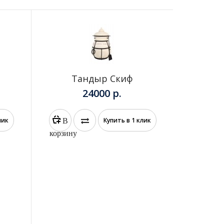
Тандыр Скиф
24000 р.
В
лик
Купить в 1 клик
корзину
корз