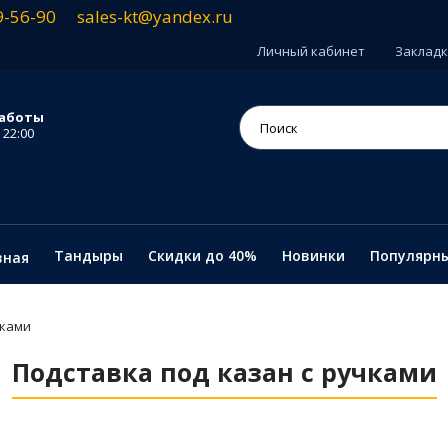
9-56-90
sales-kt@yandex.ru
Личный кабинет
Закладки
аботы
 22:00
Тандыры
Скидки до 40%
Новинки
Популярн
вная
чками
Подставка под казан с ручками