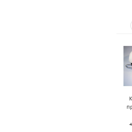
п
А
4