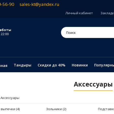
9-56-90
sales-kt@yandex.ru
Личный кабинет
Закладки
аботы
 22:00
Тандыры
Скидки до 40%
Новинки
Популярн
вная
Аксессуары
Аксессуары
 выпечки (4)
Зольники (2)
Подставки