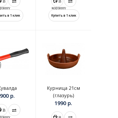
В
В
рзину
корзину
пить в 1 клик
Купить в 1 клик
Большой красивый зольник для больших
тандыров...
Кувалда
Курница 21см
900 р.
(глазурь)
1990 р.
В
Камень большой 28 см диаметр, нужен для
рзину
В
приготовления фаршированных изделий,