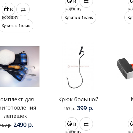
В
корзину
ко
В
корзину
Купить в 1 клик
Ку
Купить в 1 клик
Зольник большой
3100 р.
Комплект для
Крюк большой
риготовления
399 р.
467 р.
КЦИЯ
лепешек
Камень (большой)
2490 р.
В
150 р.
590 р.
900 р.
корзину
ко