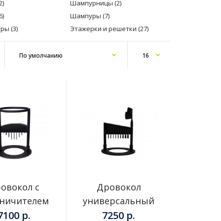
2)
Шампурницы (2)
6)
Шампуры (7)
ры (3)
Этажерки и решетки (27)
Храните дрова рядом с тандыром. Большая
дровница удобно встанет рядом с большим
тандыром, покупая ее..
овокол с
Дровокол
аничителем
универсальный
7100 р.
7250 р.