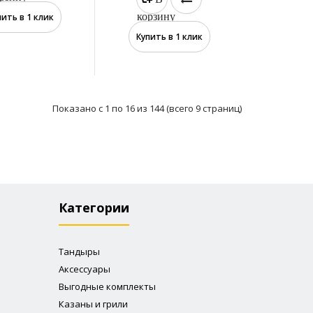
например запекания самс..
корзину
пить в 1 клик
Купить в 1 клик
Показано с 1 по 16 из 144 (всего 9 страниц)
Камень для выпечки диаметром 21 см нужен для
приготовления фаршированных изделий,
например запекани..
Категории
Тандыры
Аксессуары
Выгодные комплекты
Казаны и грили