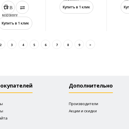
В
Купить в 1 клик
Ку
корзину
Купить в 1 клик
2
3
4
5
6
7
8
9
>
КЦИЯ
Камень (малый)
449 р.
750 р.
покупателей
Дополнительно
ты
Производители
ты
Акции и скидки
айта