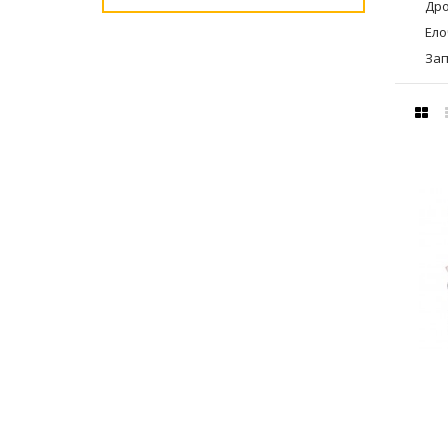
Дро
Ело
Зап