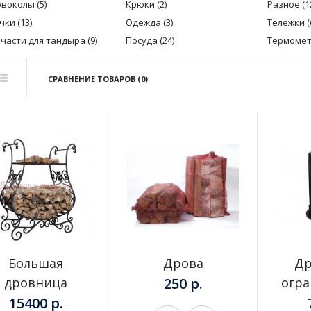
воколы (5)
Крюки (2)
Разное (1
чки (13)
Одежда (3)
Тележки (
части для тандыра (9)
Посуда (24)
Термомет
СРАВНЕНИЕ ТОВАРОВ (0)
Большая дровница
15400 р.
Большая
Дрова
Др
дровница
250 р.
огр
15400 р.