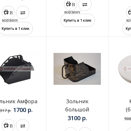
В
Дрова
корзину
В
250 р.
корзину
ко
Купить в 1 клик
Купить в 1 клик
Ку
Дровокол с ограничителем
7100 р.
льник Амфора
Зольник
1700 р.
большой
(
317 р.
3100 р.
900
В