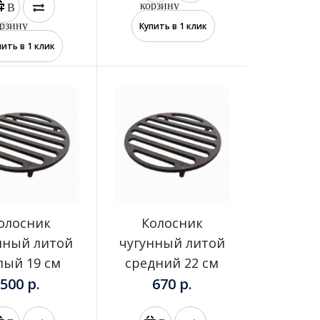
корзину
В
рзину
Купить в 1 клик
пить в 1 клик
Дровокол без ограничителя используется для
разрубки больших бревен. Возьмите кувалду
поувесистее и б..
олосник
Колосник
нный литой
чугунный литой
Компактный легкий зольник, подходит для всех
лый 19 см
средний 22 см
моделей тандыров. Мы рекомендуем убирать
золу перед каж..
500 р.
670 р.