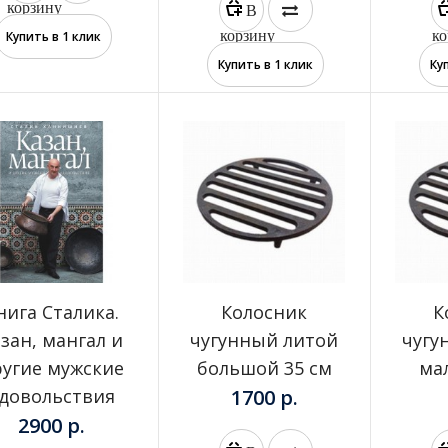
корзину
В
корзину
ко
Купить в 1 клик
Купить в 1 клик
Ку
Дровокол универсальный
7250 р.
КЦИЯ
нига Сталика.
Колосник
К
Зольник Амфора
зан, мангал и
чугунный литой
чугу
1700 р.
2317 р.
ругие мужские
большой 35 см
ма
довольствия
1700 р.
2900 р.