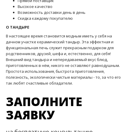
"Амфора", лидером по производству дровяных тандыров,
успешно занимается их торговлей как в Москве, так и в
регионах и странах СНГ. А с недавнего времени у нас открылся
и собственный интернет-магазин. В нашем магазине вы
всегда найдете весь ассортимент, представленный на сайте.
Благодаря хорошо отлаженному сотрудничеству с
производителем и особым условиям развоза заказов, цены на
продукцию и доставку мы делаем значительно ниже, чем
большинство других дилеров.
НАШИ ПЛЮСЫ:
Низкие цены
Товар всегда в наличии
Прямой поставщик
Высокое качество
Возможность доставки день в день
Скидка каждому покупателю
О ТАНДЫРЕ
В настоящее время становится модным иметь у себя на
дачном участке керамический тандыр. Эта эффектная и
функциональная печь служит прекрасным подарком для