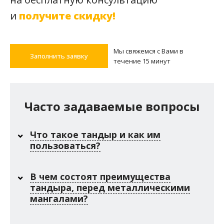
родственников, друзей, шефа и, естественно, для себя!
Внешний вид тандыра и непередаваемый вкус блюд,
приготовленных в нём, никого не оставляют равнодушным.
Простота использования, быстрота приготовления,
полезность, экологически чистые материалы - то, за что его
так любят счастливые обладатели.
ЗАПОЛНИТЕ
ЗАЯВКУ
на бесплатную консультацию
и
получите скидку!
Мы свяжемся с Вами в
Заполнить заявку
течение 15 минут