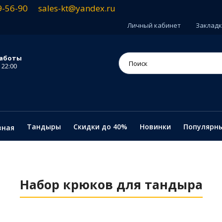
9-56-90
sales-kt@yandex.ru
Личный кабинет
Закладки
аботы
 22:00
Тандыры
Скидки до 40%
Новинки
Популярн
вная
Набор крюков для тандыра