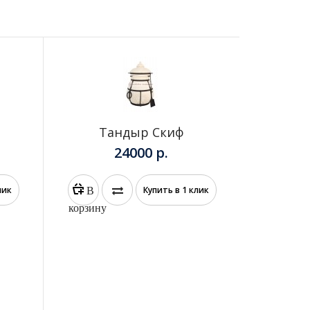
Тандыр Скиф
Тан
24000 р.
В
лик
Купить в 1 клик
корзину
корз