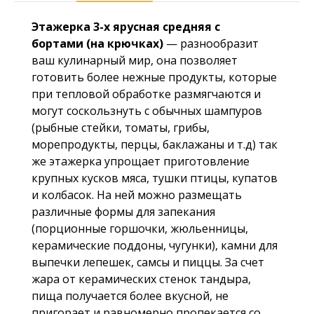
Этажерка 3-х ярусная средняя
с
бортами (на крючках)
—
разнообразит
ваш кулинарный мир, она позволяет
готовить более нежные продукты, которые
при тепловой обработке размягчаются и
могут соскользнуть с обычных шампуров
(рыбные стейки, томаты, грибы,
морепродукты, перцы, баклажаны и т.д) так
же этажерка упрощает приготовление
крупных кусков мяса, тушки птицы, купатов
и колбасок. На ней можно размещать
различные формы для запекания
(порционные горшочки, жюльенницы,
керамические поддоны, чугунки), камни для
выпечки лепешек, самсы и пиццы. За счет
жара от керамических стенок тандыра,
пища получается более вкусной, не
пригорает и равномерно пропекается со